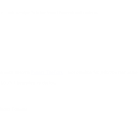
 – nur wenige Schritte vom Ostseestrand entfernt.
en auch unseren
Partner TheFork
– hier erhalten Sie jederzeit eine aktu
ORIZONT begrüßen zu dürfen.