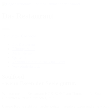
Das Restaurant
Zurück zur Übersicht
Das Restaurant
Öffnungszeiten
Reservierung
Speisekarte
Kochkurs in der Küche - Ihr Event
Verwöhnfrühstück
Soulfood
- wenn Essen der Seele guttut.
Willkommen im Restaurant HORIZONT am Timmendorfer Strand – ein O
zubereitet wird und einfach guttut.
Unsere Küche steht für frische Zutaten, kreative Ideen und eine wö