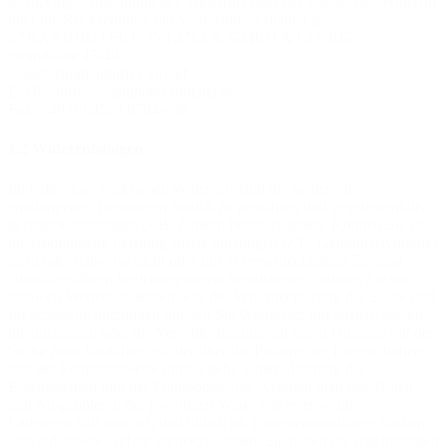
rechtzeitige Absendung des Widerrufs oder der Sache. Der Widerruf
oder die Rücksendung der Ware sind zu richten an:
STRANDHOTEL FONTANA & GMBH & CO. KG
Strandallee 47-49
23669 Timmendorfer Strand
E-Mail:info@strandhotel-fontana.de
Fax: +49 (0) 4503 8704 - 28
1.2 Widerrufsfolgen
Im Falle eines wirksamen Widerrufs sind die beiderseits
empfangenen Leistungen zurück zu gewähren und gegebenenfalls
gezogene nutzungen (z.B. Zinsen) herauszugeben. Können Sie uns
die empfangene Leistung sowie nutzungen (z.B. Gebrauchsvorteile)
nicht oder teilweise nicht oder nur in verschlechtertem Zustand
zurückgewähren beziehungsweise herausgeben, müssen Sie uns
insoweit Wertersatz leisten. Für die Verschlechterung der Sache und
für gezogene nutzungen müssen Sie Wertersatz nur leisten, soweit
die nutzungen oder die Verschlechterung auf einen Umgang mit der
Sache zurückzuführen ist, der über die Prüfung der Eigenschaften
und der Funktionsweise hinaus geht. Unter „Prüfung der
Eigenschaften und der Funktionsweise” versteht man das Testen
und Ausprobieren der jeweiligen Ware, wie es etwa im
Ladengeschäft möglich und üblich ist. Paketversandfähige Sachen
sind auf unsere Gefahr zurückzusenden. Sie haben die regelmäßigen