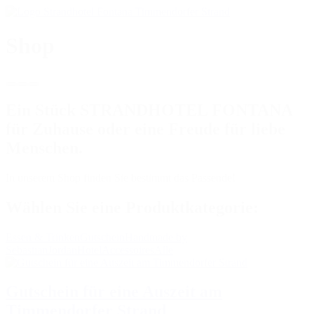
Shop
Ein Stück STRANDHOTEL FONTANA
für Zuhause oder eine Freude für liebe
Menschen.
In unserem Shop finden Sie bestimmt das Passende!
Wählen Sie eine Produktkategorie:
Essen & Trinken
Gutschein
Handmade by
Sebastian
Jordan
Hotel
Accessoires
Alle
Gutschein für eine Auszeit am
Timmendorfer Strand