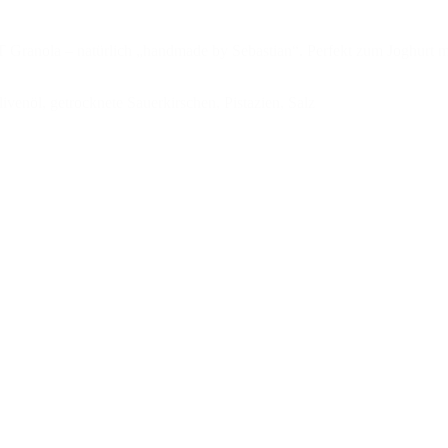
anola – natürlich „handmade by Sebastian“. Perfekt zum Joghurt mit O
venöl, getrocknete Sauerkirschen, Pistazien, Salz