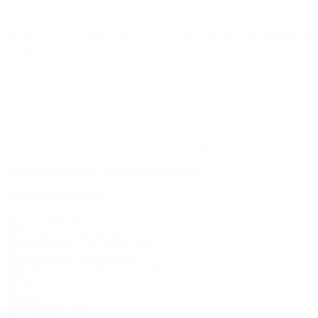
Granola 250 g.
Herrlich crunchig und köstlich abwechslungsreich, unser HORIZONT Gr
köstlichen Dinners – oder zum Naschen direkt aus der Tüte.
Zutaten: Haferflocken, Kokosflocken, Ahornsirup, brauner Zucker, Oli
€ 14,00 / Tüte
€ 56,00 / kg
inkl. 7 % MwSt. zzgl. Versandkostenpauschale
Jordan Original Honig