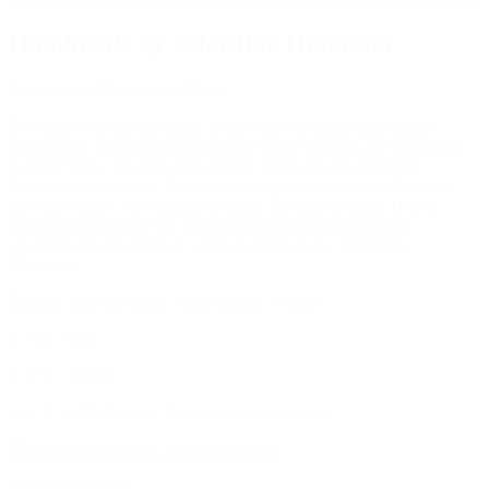
Handmade by Sebastian Hamester
Sauerkirsch -Marmelade 200ml.
Die Saure Kirsche hat einen ausgewogen fruchtig-säuerlichen
Geschmack. Unsere hochwertigen Früchte werden auf schonende
Art und Weise erwärmt und gerührt. So bleibt das natürliche
Fruchtaroma erhalten. Zudem sorgt der hohe Fruchtanteil für ein
unvergessliches Geschmackserlebnis. Einfach köstlich. Unsere
Marmeladen kochen wir in kleinen Mengen von Hand mit
erlesenen, besten Zutaten - eben „handmade by Sebastian
Hamester“.
Zutaten: Sauerkirschen, Gelierzucker, Vanille
€ 7,50 / Glas
€ 3,75 / 100ml
inkl. 7 % MwSt. zzgl. Versandkostenpauschale
Citrus-Marmelade